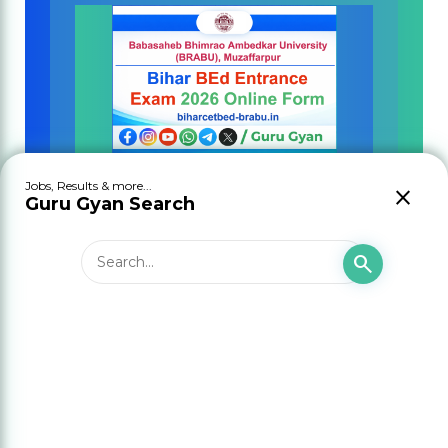
Bihar BEd Entrance Exam 2026
Jobs, Results & more...
close
Online Form
Guru Gyan Search
search
POPULAR POSTS